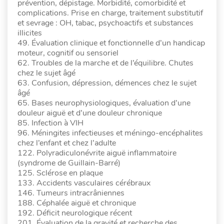
prévention, dépistage. Morbidité, comorbidité et
complications. Prise en charge, traitement substitutif
et sevrage : OH, tabac, psychoactifs et substances
illicites
49. Évaluation clinique et fonctionnelle d’un handicap
moteur, cognitif ou sensoriel
62. Troubles de la marche et de l’équilibre. Chutes
chez le sujet âgé
63. Confusion, dépression, démences chez le sujet
âgé
65. Bases neurophysiologiques, évaluation d’une
douleur aiguë et d’une douleur chronique
85. Infection à VIH
96. Méningites infectieuses et méningo-encéphalites
chez l’enfant et chez l’adulte
122. Polyradiculonévrite aiguë inflammatoire
(syndrome de Guillain-Barré)
125. Sclérose en plaque
133. Accidents vasculaires cérébraux
146. Tumeurs intracrâniennes
188. Céphalée aiguë et chronique
192. Déficit neurologique récent
201. Évaluation de la gravité et recherche des