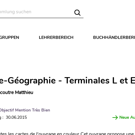
LGRUPPEN
LEHRERBEREICH
BUCHHÄNDLERBER
re-Géographie - Terminales L et 
coutre Matthieu
Objectif Mention Très Bien
 : 30.06.2015
Neue A
tes les cartes de l'ouvrage en couleur Cet ouvrage propose un