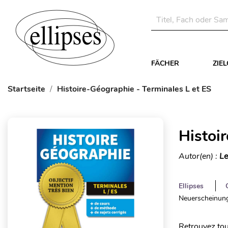
FÄCHER
ZIE
Startseite
Histoire-Géographie - Terminales L et ES
Histoi
Autor(en) :
Le
Ellipses
Neuerscheinung
Retrouvez tou