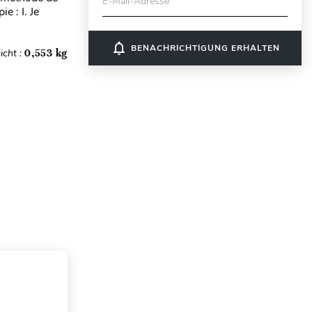
E-Mail-Adresse
e : I. Je
notifications_none
BENACHRICHTIGUNG ERHALTEN
icht :
0,553 kg