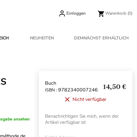
Einloggen
Warenkorb
(0)
EICH
NEUHEITEN
DEMNÄCHST ERHÄLTLICH
ES
Buch
14,50 €
9782340007246
ISBN :
Nicht verfügbar
Benachrichtigen Sie mich, wenn der
usgabe ansehen
Artikel verfügbar ist
e méthode de