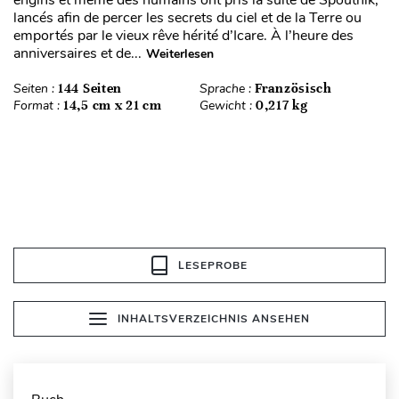
engins et même des humains ont pris la suite de Spoutnik,
lancés afin de percer les secrets du ciel et de la Terre ou
emportés par le vieux rêve hérité d’Icare. À l’heure des
anniversaires et de...
Weiterlesen
Seiten :
144 Seiten
Sprache :
Französisch
Format :
14,5 cm x 21 cm
Gewicht :
0,217 kg
LESEPROBE
INHALTSVERZEICHNIS ANSEHEN