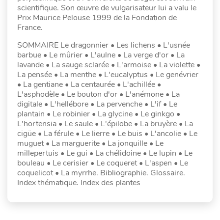
scientifique. Son œuvre de vulgarisateur lui a valu le
Prix Maurice Pelouse 1999 de la Fondation de
France.
SOMMAIRE Le dragonnier • Les lichens • L'usnée
barbue • Le mûrier • L'aulne • La verge d'or • La
lavande • La sauge sclarée • L'armoise • La violette •
La pensée • La menthe • L'eucalyptus • Le genévrier
• La gentiane • La centaurée • L'achillée •
L'asphodèle • Le bouton d'or • L'anémone • La
digitale • L'hellébore • La pervenche • L'if • Le
plantain • Le robinier • La glycine • Le ginkgo •
L'hortensia • Le saule • L'épilobe • La bruyère • La
cigüe • La férule • Le lierre • Le buis • L'ancolie • Le
muguet • La marguerite • La jonquille • Le
millepertuis • Le gui • La chélidoine • Le lupin • Le
bouleau • Le cerisier • Le coqueret • L'aspen • Le
coquelicot • La myrrhe. Bibliographie. Glossaire.
Index thématique. Index des plantes