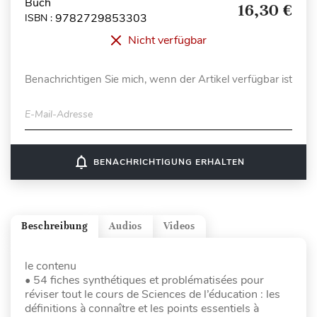
Buch
16,30 €
9782729853303
ISBN :
Nicht verfügbar
Benachrichtigen Sie mich, wenn der Artikel verfügbar ist
E-Mail-Adresse
notifications_none
BENACHRICHTIGUNG ERHALTEN
Beschreibung
Audios
Videos
le contenu
• 54 fiches synthétiques et problématisées pour
réviser tout le cours de Sciences de l’éducation : les
définitions à connaître et les points essentiels à