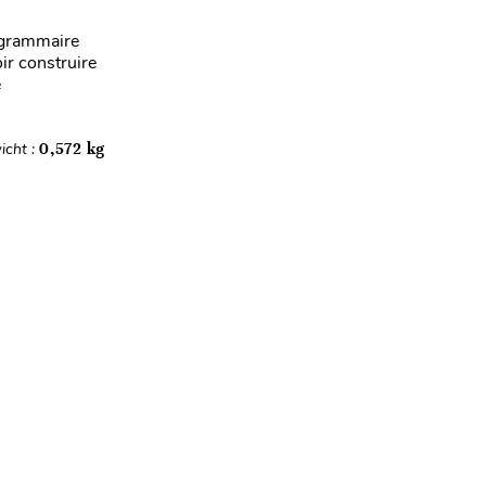
 grammaire
ir construire
e
icht :
0,572 kg