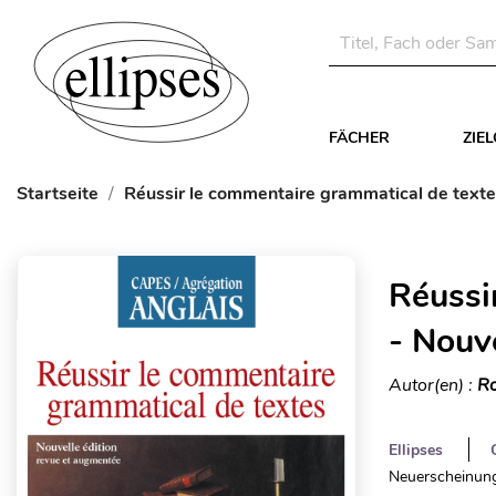
FÄCHER
ZIE
Startseite
Réussir le commentaire grammatical de textes
Réussi
- Nouve
Autor(en) :
Ro
Ellipses
Neuerscheinung