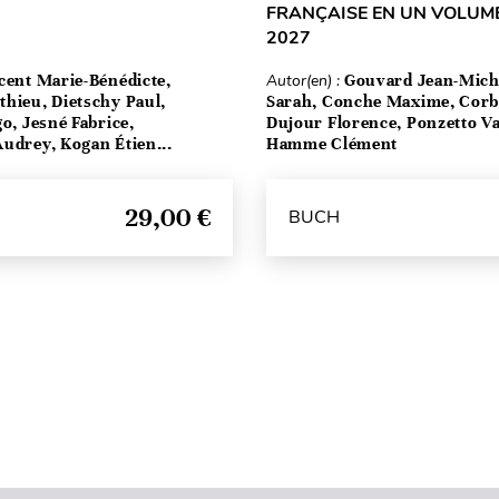
FRANÇAISE EN UN VOLUME
2027
cent Marie-Bénédicte,
Autor(en) :
Gouvard Jean-Mich
hieu, Dietschy Paul,
Sarah, Conche Maxime, Corbe
go, Jesné Fabrice,
Dujour Florence, Ponzetto Va
udrey, Kogan Étien...
Hamme Clément
29,00 €
BUCH
Seitenanfang