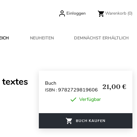
Einloggen
Warenkorb
(0)
EICH
NEUHEITEN
DEMNÄCHST ERHÄLTLICH
 textes
Buch
21,00 €
9782729819606
ISBN :
Verfügbar
BUCH KAUFEN