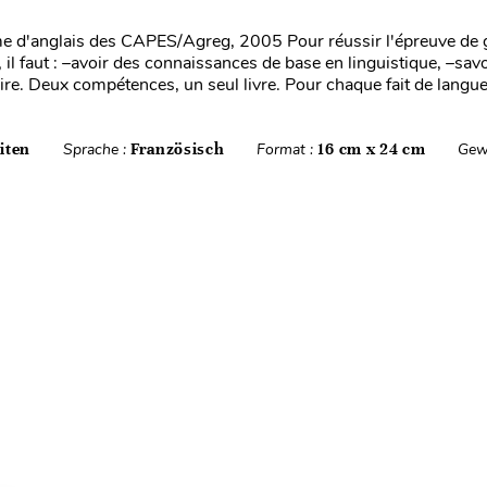
 d'anglais des CAPES/Agreg, 2005 Pour réussir l'épreuve de
il faut : –avoir des connaissances de base en linguistique, –savo
e. Deux compétences, un seul livre. Pour chaque fait de langu
iten
Sprache :
Französisch
Format :
16 cm x 24 cm
Gew