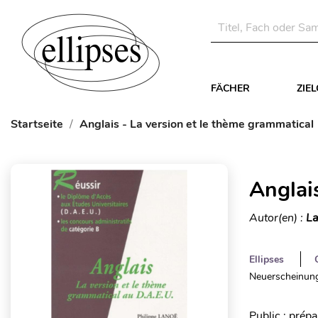
FÄCHER
ZIE
Startseite
Anglais - La version et le thème grammatical
Anglai
Autor(en) :
La
Ellipses
Neuerscheinung
Public : prép