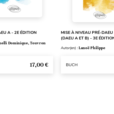
EU A - 2E ÉDITION
MISE À NIVEAU PRÉ-DAEU
(DAEU A ET B) - 3E ÉDITIO
elli Dominique, Touvron
Autor(en) :
Lanoë Philippe
17,00 €
BUCH
Seitenanfang