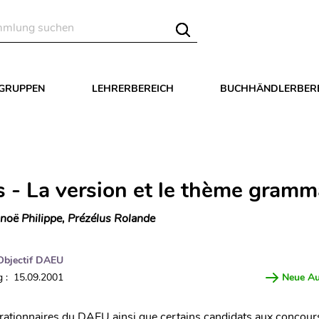
LGRUPPEN
LEHRERBEREICH
BUCHHÄNDLERBER
s - La version et le thème gramm
noë Philippe, Prézélus Rolande
Objectif DAEU
 : 15.09.2001
Neue A
arationnaires du DAEU ainsi que certains candidats aux concour