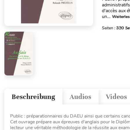
administratif
d'accès aux é
un...
Weiterle
Seiten :
320 Se
Beschreibung
Audios
Videos
Public : préparationnaires du DAEU ainsi que certains cand
Cet ouvrage prépare aux épreuves d'anglais pour le Diplôm
lecteur une véritable méthodologie de la réussite aux exam