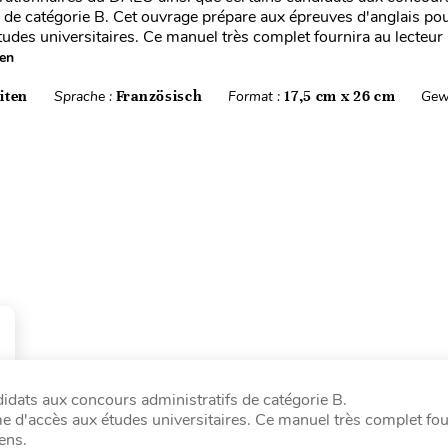
s de catégorie B. Cet ouvrage prépare aux épreuves d'anglais po
tudes universitaires. Ce manuel très complet fournira au lecteur
sen
iten
Sprache :
Französisch
Format :
17,5 cm x 26 cm
Gew
idats aux concours administratifs de catégorie B.
e d'accès aux études universitaires. Ce manuel très complet fou
ens.