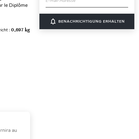
E-Mail-Adresse
ur le Diplôme
notifications_none
BENACHRICHTIGUNG ERHALTEN
icht :
0,697 kg
rnira au