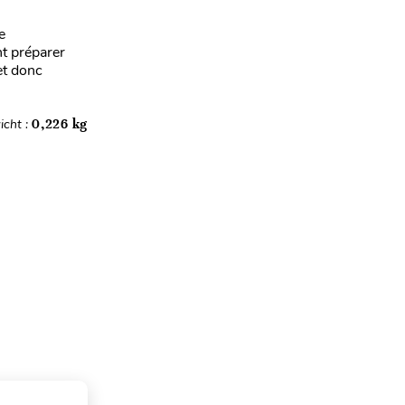
e
t préparer
et donc
icht :
0,226 kg