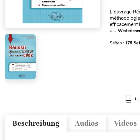
L'ouvrage Réu
méthodologie,
efficacement 
d...
Weiterlese
Seiten :
176 Se
L
Beschreibung
Audios
Videos