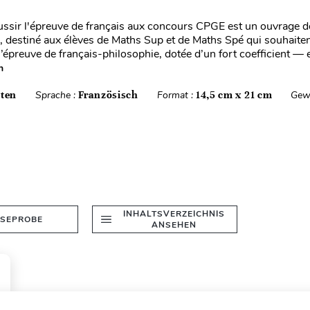
ssir l'épreuve de français aux concours CPGE est un ouvrage d
 destiné aux élèves de Maths Sup et de Maths Spé qui souhaiten
l’épreuve de français-philosophie, dotée d’un fort coefficient — 
n
iten
Sprache :
Französisch
Format :
14,5 cm x 21 cm
Gew
INHALTSVERZEICHNIS
ESEPROBE
ANSEHEN