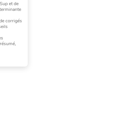
Sup et de
éterminante
 de corrigés
eils
es
 résumé,