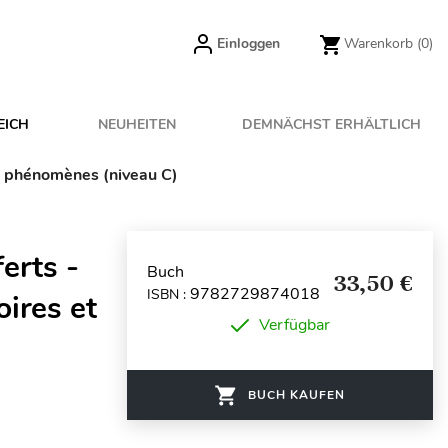
Einloggen
Warenkorb
(0)
EICH
NEUHEITEN
DEMNÄCHST ERHÄLTLICH
es phénomènes (niveau C)
erts -
Buch
33,50 €
9782729874018
ISBN :
oires et
Verfügbar
BUCH KAUFEN