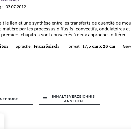
 : 03.07.2012
it le lien et une synthèse entre les transferts de quantité de m
e matière par les processus diffusifs, convectifs, ondulatoires et
 premiers chapitres sont consacrés à deux approches différen...
iten
Sprache :
Französisch
Format :
17,5 cm x 26 cm
Gew
INHALTSVERZEICHNIS
ESEPROBE
ANSEHEN