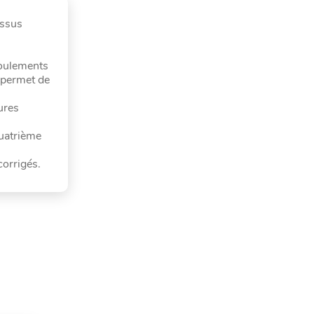
essus
coulements
s permet de
ures
quatrième
corrigés.