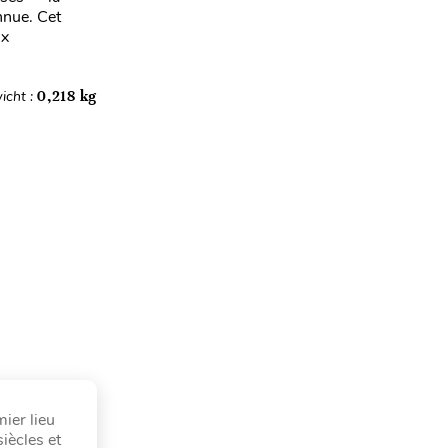
nnue. Cet
ux
icht :
0,218 kg
ier lieu
iècles et