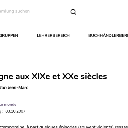
LGRUPPEN
LEHRERBEREICH
BUCHHÄNDLERBER
gne aux XIXe et XXe siècles
fon Jean-Marc
Le monde
 : 03.10.2007
temporaine, à part quelques épisodes (souvent violents) ressa