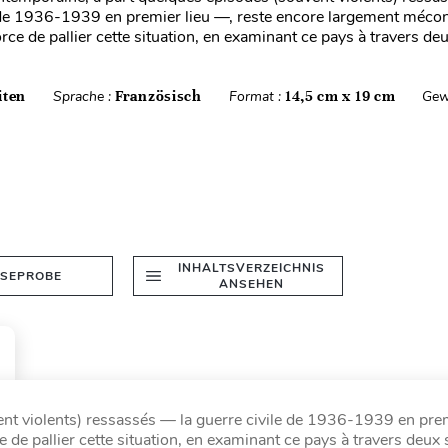
 de 1936-1939 en premier lieu —, reste encore largement méco
rce de pallier cette situation, en examinant ce pays à travers de
iten
Sprache :
Französisch
Format :
14,5 cm x 19 cm
Gew
INHALTSVERZEICHNIS
ESEPROBE
ANSEHEN
nt violents) ressassés — la guerre civile de 1936-1939 en prem
e pallier cette situation, en examinant ce pays à travers deux s