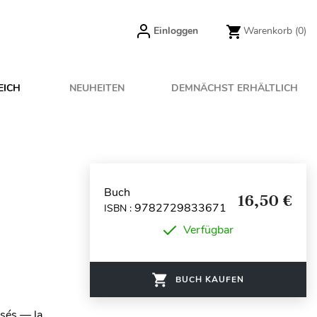
Einloggen
Warenkorb
(0)
EICH
NEUHEITEN
DEMNÄCHST ERHÄLTLICH
Buch
16,50 €
9782729833671
ISBN :
Verfügbar
BUCH KAUFEN
ssés — la