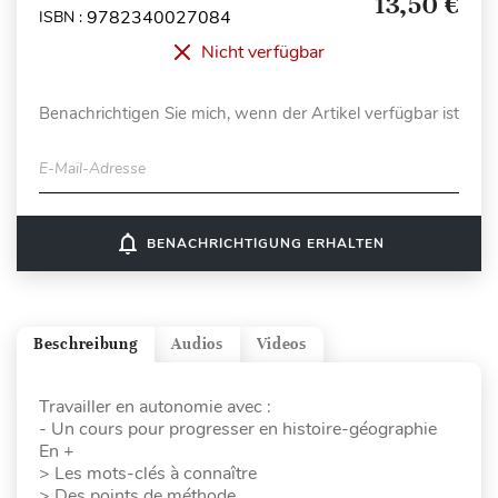
13,50 €
9782340027084
ISBN :
Nicht verfügbar
Benachrichtigen Sie mich, wenn der Artikel verfügbar ist
E-Mail-Adresse
notifications_none
BENACHRICHTIGUNG ERHALTEN
Beschreibung
Audios
Videos
Travailler en autonomie avec :
- Un cours pour progresser en histoire-géographie
En +
> Les mots-clés à connaître
> Des points de méthode