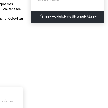
E-Mail-Adresse
ique des
.
Weiterlesen
notifications_none
BENACHRICHTIGUNG ERHALTEN
icht :
0,554 kg
isés par