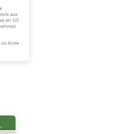
de
tions aux
les en 1D
ogrammes
 ou école