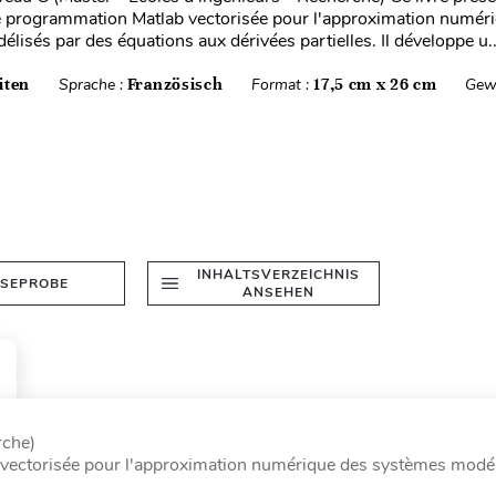
e programmation Matlab vectorisée pour l'approximation numér
lisés par des équations aux dérivées partielles. Il développe u..
iten
Sprache :
Französisch
Format :
17,5 cm x 26 cm
Gew
INHALTSVERZEICHNIS
ESEPROBE
ANSEHEN
rche)
 vectorisée pour l'approximation numérique des systèmes modél