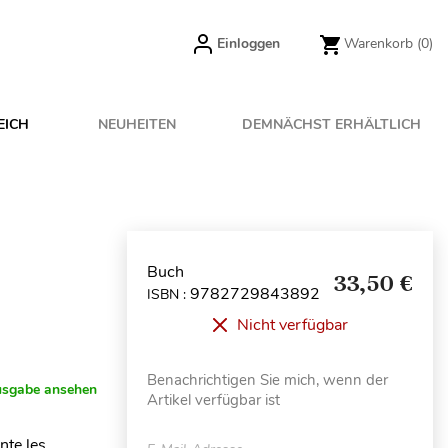
Einloggen
Warenkorb
(0)
EICH
NEUHEITEN
DEMNÄCHST ERHÄLTLICH
Buch
33,50 €
9782729843892
ISBN :
Nicht verfügbar
Benachrichtigen Sie mich, wenn der
usgabe ansehen
Artikel verfügbar ist
nte les