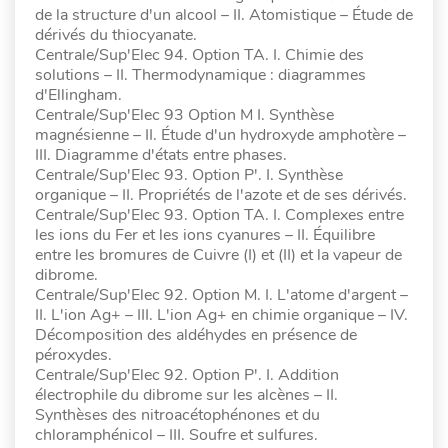
de la structure d'un alcool – II. Atomistique – Étude de
dérivés du thiocyanate.
Centrale/Sup'Elec 94. Option TA. I. Chimie des
solutions – II. Thermodynamique : diagrammes
d'Ellingham.
Centrale/Sup'Elec 93 Option M I. Synthèse
magnésienne – II. Étude d'un hydroxyde amphotère –
III. Diagramme d'états entre phases.
Centrale/Sup'Elec 93. Option P'. I. Synthèse
organique – II. Propriétés de l'azote et de ses dérivés.
Centrale/Sup'Elec 93. Option TA. I. Complexes entre
les ions du Fer et les ions cyanures – II. Équilibre
entre les bromures de Cuivre (I) et (II) et la vapeur de
dibrome.
Centrale/Sup'Elec 92. Option M. I. L'atome d'argent –
II. L'ion Ag+ – III. L'ion Ag+ en chimie organique – IV.
Décomposition des aldéhydes en présence de
péroxydes.
Centrale/Sup'Elec 92. Option P'. I. Addition
électrophile du dibrome sur les alcènes – II.
Synthèses des nitroacétophénones et du
chloramphénicol – III. Soufre et sulfures.