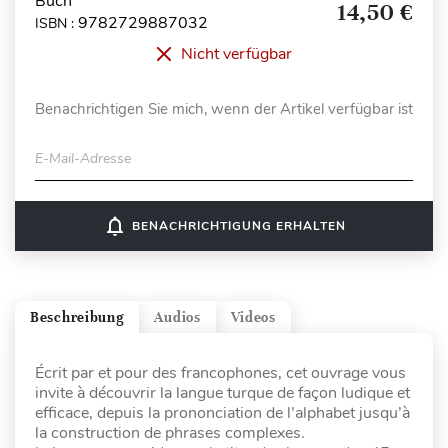
Buch
14,50 €
9782729887032
ISBN :
Nicht verfügbar
Benachrichtigen Sie mich, wenn der Artikel verfügbar ist
E-Mail-Adresse
notifications_none
BENACHRICHTIGUNG ERHALTEN
Beschreibung
Audios
Videos
Écrit par et pour des francophones, cet ouvrage vous
invite à découvrir la langue turque de façon ludique et
efficace, depuis la prononciation de l’alphabet jusqu’à
la construction de phrases complexes.