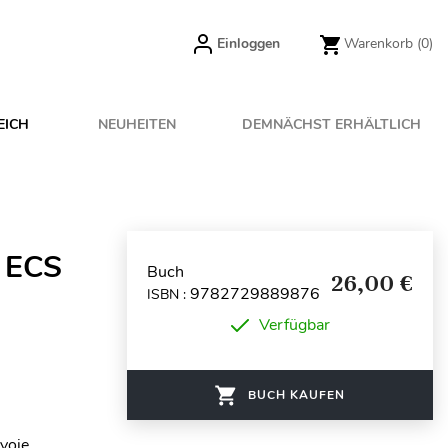
Einloggen
Warenkorb
(0)
EICH
NEUHEITEN
DEMNÄCHST ERHÄLTLICH
n ECS
Buch
26,00 €
9782729889876
ISBN :
Verfügbar
BUCH KAUFEN
 voie