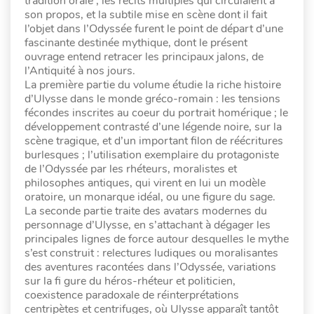
tradition orale ; les récits multiples qui circulaient à
son propos, et la subtile mise en scène dont il fait
l’objet dans l’Odyssée furent le point de départ d’une
fascinante destinée mythique, dont le présent
ouvrage entend retracer les principaux jalons, de
l’Antiquité à nos jours.
La première partie du volume étudie la riche histoire
d’Ulysse dans le monde gréco-romain : les tensions
fécondes inscrites au coeur du portrait homérique ; le
développement contrasté d’une légende noire, sur la
scène tragique, et d’un important filon de réécritures
burlesques ; l’utilisation exemplaire du protagoniste
de l’Odyssée par les rhéteurs, moralistes et
philosophes antiques, qui virent en lui un modèle
oratoire, un monarque idéal, ou une figure du sage.
La seconde partie traite des avatars modernes du
personnage d’Ulysse, en s’attachant à dégager les
principales lignes de force autour desquelles le mythe
s’est construit : relectures ludiques ou moralisantes
des aventures racontées dans l’Odyssée, variations
sur la fi gure du héros-rhéteur et politicien,
coexistence paradoxale de réinterprétations
centripètes et centrifuges, où Ulysse apparaît tantôt