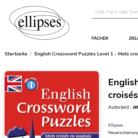
FÄCHER
ZIE
Startseite
English Crossword Puzzles Level 1 - Mots cro
Englis
croisé
Autor(en) :
Je
Ellipses
Neuerscheinung