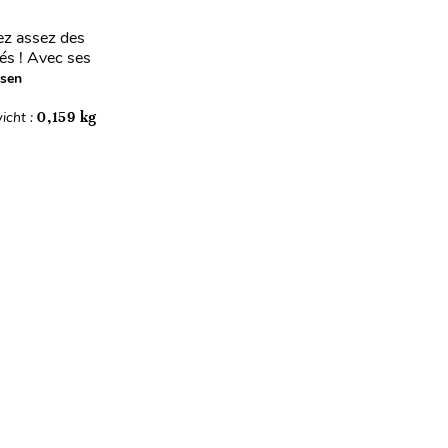
vez assez des
sés ! Avec ses
esen
icht :
0,159 kg