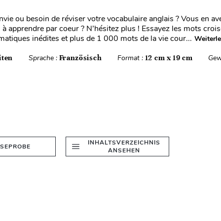
nvie ou besoin de réviser votre vocabulaire anglais ? Vous en a
s à apprendre par coeur ? N’hésitez plus ! Essayez les mots croi
matiques inédites et plus de 1 000 mots de la vie cour...
Weiterl
iten
Sprache :
Französisch
Format :
12 cm x 19 cm
Gew
INHALTSVERZEICHNIS
ESEPROBE
ANSEHEN