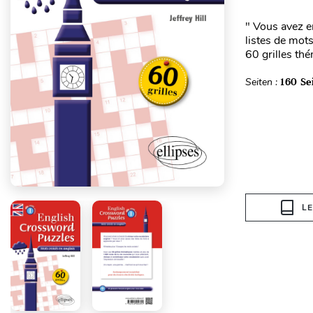
" Vous avez e
listes de mot
60 grilles thé
Seiten :
160 Se
L