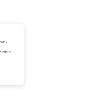
eur ?
z votre