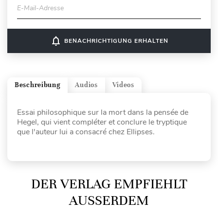
E-Mail-Adresse
notifications_none
BENACHRICHTIGUNG ERHALTEN
Beschreibung
Audios
Videos
Essai philosophique sur la mort dans la pensée de
Hegel, qui vient compléter et conclure le tryptique
que l'auteur lui a consacré chez Ellipses.
DER VERLAG EMPFIEHLT
AUSSERDEM