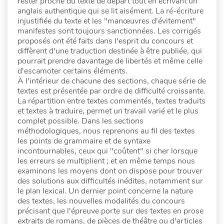
rester proche du texte de départ tout en écrivant un
anglais authentique qui se lit aisément. La ré-écriture
injustifiée du texte et les "manœuvres d'évitement"
manifestes sont toujours sanctionnées. Les corrigés
proposés ont été faits dans l'esprit du concours et
diffèrent d'une traduction destinée à être publiée, qui
pourrait prendre davantage de libertés et même celle
d'escamoter certains éléments.
À l'intérieur de chacune des sections, chaque série de
textes est présentée par ordre de difficulté croissante.
La répartition entre textes commentés, textes traduits
et textes à traduire, permet un travail varié et le plus
complet possible. Dans les sections
méthodologiques, nous reprenons au fil des textes
les points de grammaire et de syntaxe
incontournables, ceux qui "coûtent" si cher lorsque
les erreurs se multiplient ; et en même temps nous
examinons les moyens dont on dispose pour trouver
des solutions aux difficultés inédites, notamment sur
le plan lexical. Un dernier point concerne la nature
des textes, les nouvelles modalités du concours
précisant que l'épreuve porte sur des textes en prose
extraits de romans, de pièces de théâtre ou d'articles