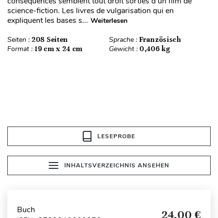
conséquences semblent tout droit sorties d’un film de
science-fiction. Les livres de vulgarisation qui en
expliquent les bases s...
Weiterlesen
Seiten :
208 Seiten
Sprache :
Französisch
Format :
19 cm x 24 cm
Gewicht :
0,406 kg
LESEPROBE
INHALTSVERZEICHNIS ANSEHEN
Buch
24,00 €