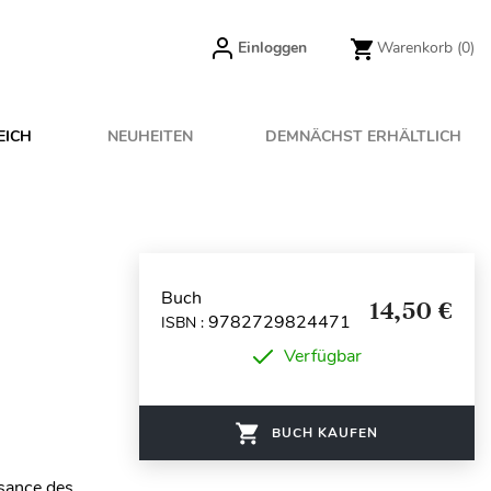
Einloggen
Warenkorb
(0)
EICH
NEUHEITEN
DEMNÄCHST ERHÄLTLICH
Buch
14,50 €
9782729824471
ISBN :
Verfügbar
BUCH KAUFEN
sance des