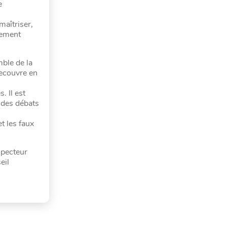
e
maîtriser,
rement
ble de la
recouvre en
 Il est
s des débats
t les faux
specteur
eil