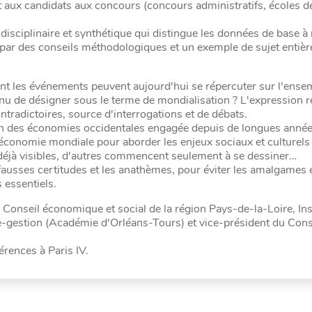
et aux candidats aux concours (concours administratifs, écoles d
disciplinaire et synthétique qui distingue les données de base à 
par des conseils méthodologiques et un exemple de sujet entiè
t les événements peuvent aujourd'hui se répercuter sur l'ensem
venu de désigner sous le terme de mondialisation ? L'expression 
tradictoires, source d'interrogations et de débats.
n des économies occidentales engagée depuis de longues années.
 l'économie mondiale pour aborder les enjeux sociaux et culturel
éjà visibles, d'autres commencent seulement à se dessiner…
fausses certitudes et les anathèmes, pour éviter les amalgames e
 essentiels.
onseil économique et social de la région Pays-de-la-Loire, In
gestion (Académie d'Orléans-Tours) et vice-président du Cons
érences à Paris IV.