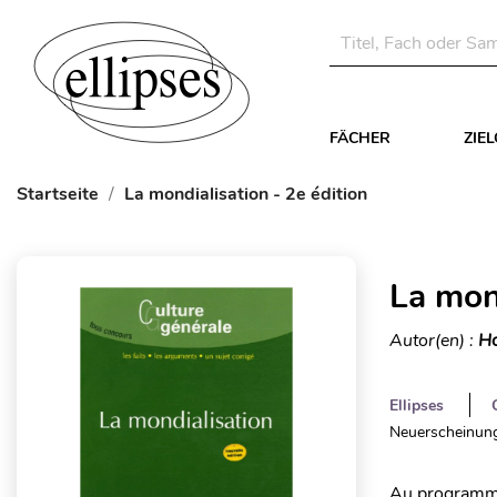
FÄCHER
ZIE
Startseite
La mondialisation - 2e édition
La mond
Autor(en) :
Ho
Ellipses
Neuerscheinung
Au programme