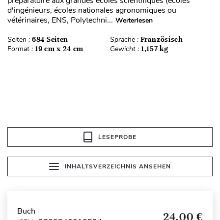
préparatoire aux grandes écoles scientifiques (écoles
d'ingénieurs, écoles nationales agronomiques ou
vétérinaires, ENS, Polytechni...
Weiterlesen
Seiten :
684 Seiten
Sprache :
Französisch
Format :
19 cm x 24 cm
Gewicht :
1,157 kg
LESEPROBE
INHALTSVERZEICHNIS ANSEHEN
Buch
24,00 €