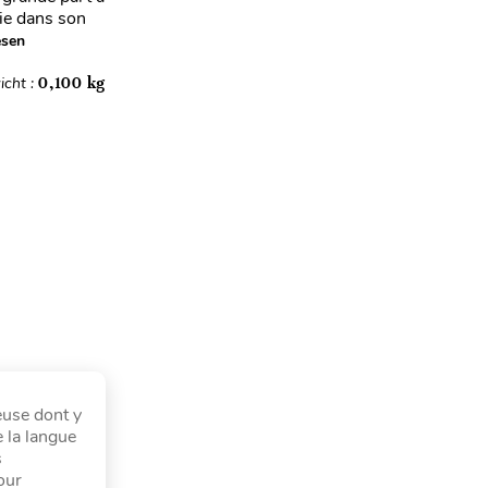
hie dans son
esen
icht :
0,100 kg
euse dont y
e la langue
s
our