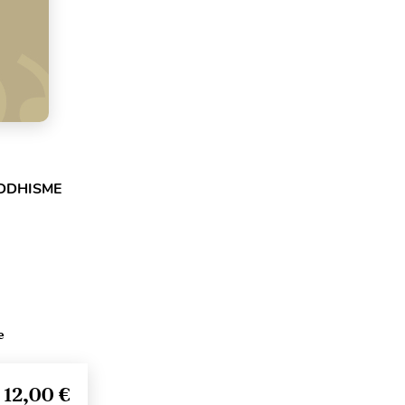
DDHISME
e
12,00 €