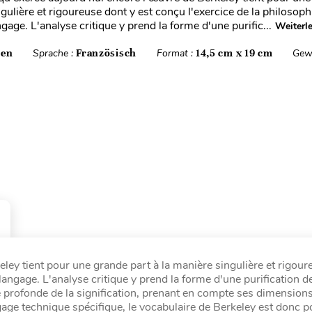
ngulière et rigoureuse dont y est conçu l'exercice de la philosop
gage. L'analyse critique y prend la forme d'une purific...
Weiterl
ten
Sprache :
Französisch
Format :
14,5 cm x 19 cm
Gew
ley tient pour une grande part à la manière singulière et rigour
langage. L'analyse critique y prend la forme d'une purification d
ie profonde de la signification, prenant en compte ses dimension
age technique spécifique, le vocabulaire de Berkeley est donc p