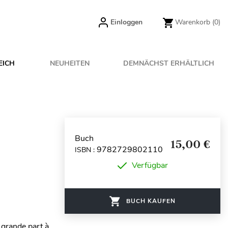
Einloggen
Warenkorb
(0)
EICH
NEUHEITEN
DEMNÄCHST ERHÄLTLICH
Buch
15,00 €
9782729802110
ISBN :
Verfügbar
BUCH KAUFEN
 grande part à