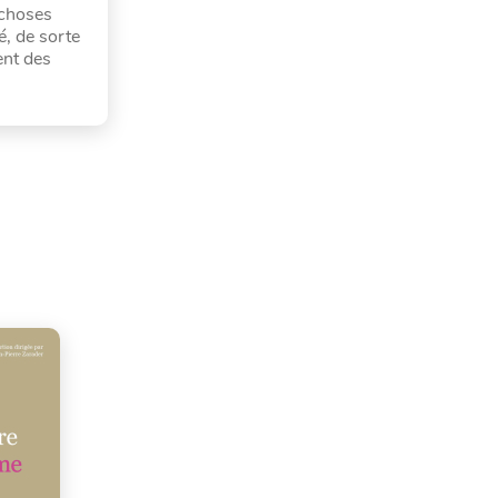
 choses
é, de sorte
ent des