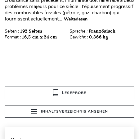
croissance sans précédent, l’humanité doit faire face à deux
problèmes majeurs pour ce siècle : l’épuisement progressif
des combustibles fossiles (pétrole, gaz, charbon) qui
fournissent actuellement...
Weiterlesen
Seiten :
192 Seiten
Sprache :
Französisch
Format :
16,5 cm x 24 cm
Gewicht :
0,366 kg
LESEPROBE
INHALTSVERZEICHNIS ANSEHEN