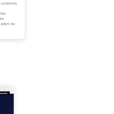
n sciences
 les
les
s pays au