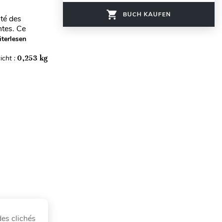
BUCH KAUFEN
ité des
ntes. Ce
terlesen
icht :
0,253 kg
des clichés