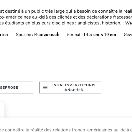
t destiné à un public très large qui a besoin de connaître la réal
nco-américaines au-delà des clichés et des déclarations fracassa
es étudiants en plusieurs disciplines : anglicistes, historien...
Wei
iten
Sprache :
Französisch
Format :
14,5 cm x 19 cm
Gew
INHALTSVERZEICHNIS
ESEPROBE
ANSEHEN
de connaître la réalité des relations franco-américaines au-delà 