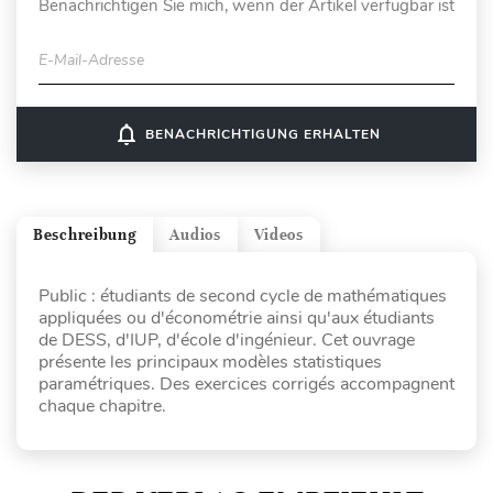
Benachrichtigen Sie mich, wenn der Artikel verfügbar ist
E-Mail-Adresse
notifications_none
BENACHRICHTIGUNG ERHALTEN
Beschreibung
Audios
Videos
Public : étudiants de second cycle de mathématiques
appliquées ou d'économétrie ainsi qu'aux étudiants
de DESS, d'IUP, d'école d'ingénieur. Cet ouvrage
présente les principaux modèles statistiques
paramétriques. Des exercices corrigés accompagnent
chaque chapitre.