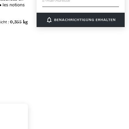
E-Mail-Adresse
 les notions
notifications_none
BENACHRICHTIGUNG ERHALTEN
icht :
0,355 kg