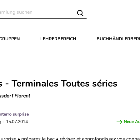
LGRUPPEN
LEHRERBEREICH
BUCHHÄNDLERBER
s - Terminales Toutes séries
sdorf Florent
Interro surprise
 : 15.07.2014
Neue A
surprise • préparez le bac • révisez et approfondissez vos conn