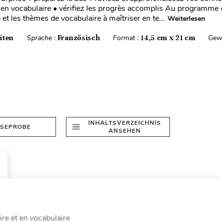
en vocabulaire • vérifiez les progrès accomplis Au programme •
et les thèmes de vocabulaire à maîtriser en te...
Weiterlesen
iten
Sprache :
Französisch
Format :
14,5 cm x 21 cm
Gew
INHALTSVERZEICHNIS
ESEPROBE
ANSEHEN
re et en vocabulaire