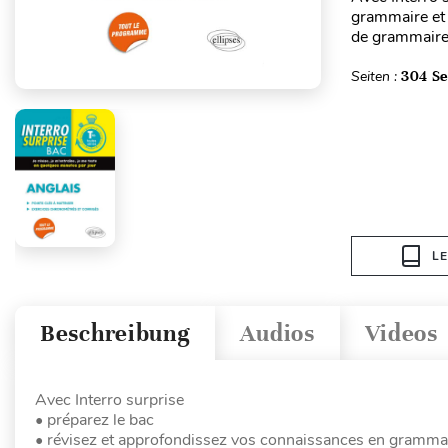
grammaire et 
de grammaire 
Seiten :
304 Se
L
Beschreibung
Audios
Videos
Avec Interro surprise
• préparez le bac
• révisez et approfondissez vos connaissances en grammai