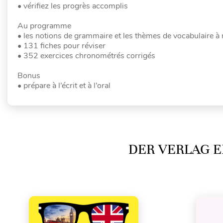
• vérifiez les progrès accomplis
Au programme
• les notions de grammaire et les thèmes de vocabulaire à 
• 131 fiches pour réviser
• 352 exercices chronométrés corrigés
Bonus
• prépare à l’écrit et à l’oral
DER VERLAG E