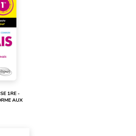
SE 1RE -
ORME AUX