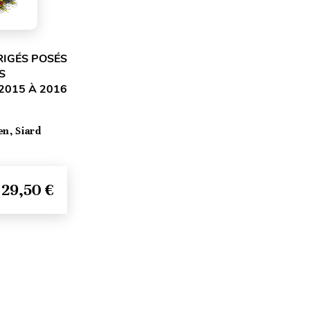
RIGÉS POSÉS
S
2015 À 2016
en, Siard
29,50 €