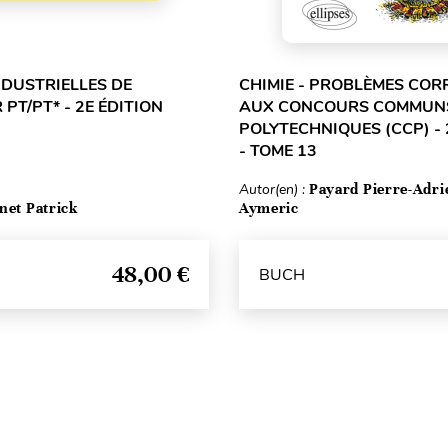
NDUSTRIELLES DE
CHIMIE - PROBLÈMES COR
 PT/PT* - 2E ÉDITION
AUX CONCOURS COMMUN
POLYTECHNIQUES (CCP) - 
- TOME 13
Autor(en) :
Payard Pierre-Adri
net Patrick
Aymeric
48,00 €
BUCH
Seitenanfang