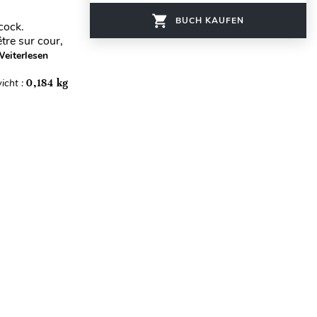
BUCH KAUFEN
cock.
tre sur cour,
eiterlesen
icht :
0,184 kg