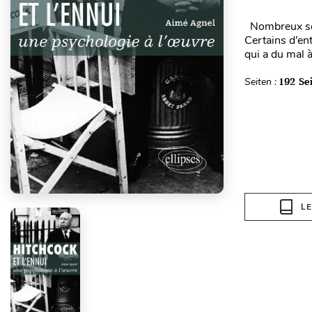
Nombreux sont
Certains d’en
qui a du mal à
Seiten :
192 Se
L