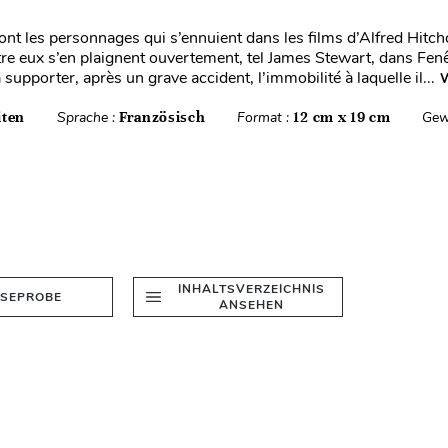
 les personnages qui s’ennuient dans les films d’Alfred Hitch
tre eux s’en plaignent ouvertement, tel James Stewart, dans Fenê
 supporter, après un grave accident, l’immobilité à laquelle il...
W
iten
Sprache :
Französisch
Format :
12 cm x 19 cm
Gew
INHALTSVERZEICHNIS
ESEPROBE
ANSEHEN