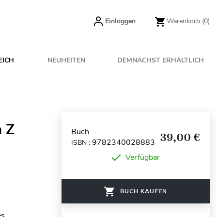
Einloggen
Warenkorb
(0)
EICH
NEUHEITEN
DEMNÄCHST ERHÄLTLICH
à Z
Buch
39,00 €
9782340028883
ISBN :
Verfügbar
BUCH KAUFEN
es