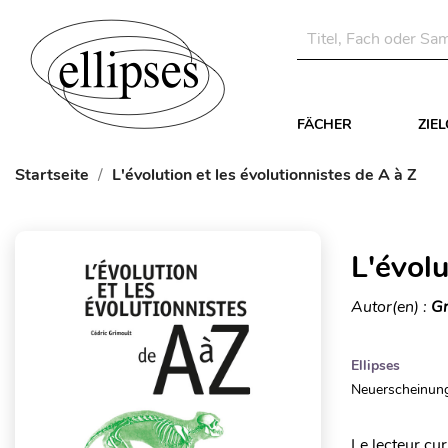
FÄCHER
ZIE
Startseite
L'évolution et les évolutionnistes de A à Z
L'évolu
Autor(en) :
Gr
Ellipses
Neuerscheinung
Le lecteur cu