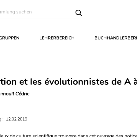
LGRUPPEN
LEHRERBEREICH
BUCHHÄNDLERBER
tion et les évolutionnistes de A 
imoult Cédric
 : 12.02.2019
rieux de culture scientifique trouvera dans cet ouvrage des notic