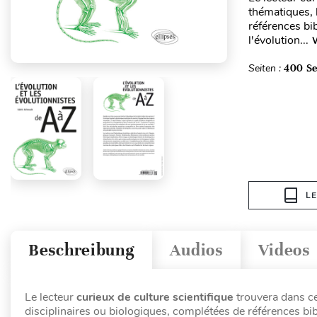
thématiques, 
références bi
l'évolution...
W
Seiten :
400 Se
L
Beschreibung
Audios
Videos
Le lecteur
curieux de culture scientifique
trouvera dans ce
disciplinaires ou biologiques, complétées de références bi