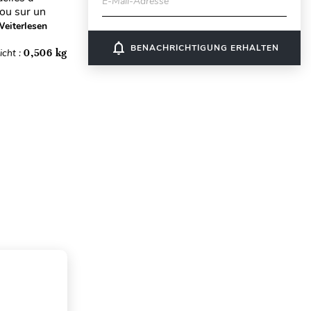
E-Mail-Adresse
 ou sur un
eiterlesen
notifications_none
BENACHRICHTIGUNG ERHALTEN
cht :
0,506 kg