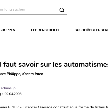
LGRUPPEN
LEHRERBEREICH
BUCHHÄNDLERBER
l faut savoir sur les automatisme
are Philippe, Kacem Imed
Technosup
 : 02.04.2008
iveau B (IUP - Licence) Ouvrage construit sous forme de fiches fa