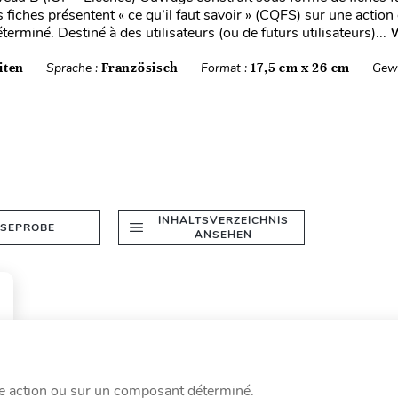
 fiches présentent « ce qu’il faut savoir » (CQFS) sur une action
rminé. Destiné à des utilisateurs (ou de futurs utilisateurs)...
W
iten
Sprache :
Französisch
Format :
17,5 cm x 26 cm
Gewi
INHALTSVERZEICHNIS
ESEPROBE
ANSEHEN
une action ou sur un composant déterminé.