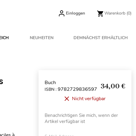
Einloggen
Warenkorb
(0)
EICH
NEUHEITEN
DEMNÄCHST ERHÄLTLICH
s
Buch
34,00 €
9782729836597
ISBN :
Nicht verfügbar
Benachrichtigen Sie mich, wenn der
Artikel verfügbar ist
ciles à