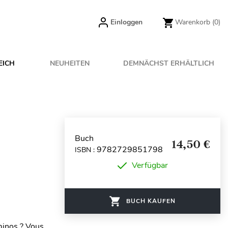
Einloggen
Warenkorb
(0)
EICH
NEUHEITEN
DEMNÄCHST ERHÄLTLICH
Buch
14,50 €
9782729851798
ISBN :
Verfügbar
BUCH KAUFEN
minos ? Vous