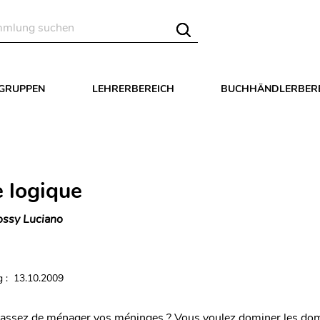
LGRUPPEN
LEHRERBEREICH
BUCHHÄNDLERBER
e logique
ssy Luciano
 : 13.10.2009
 assez de ménager vos méninges ? Vous voulez dominer les do