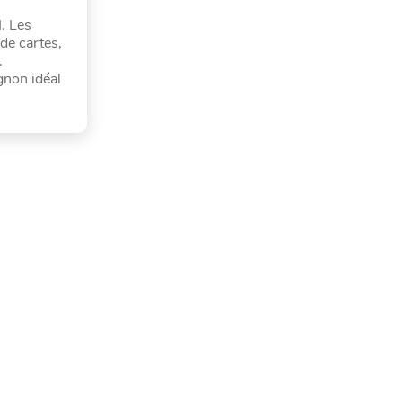
I. Les
de cartes,
.
agnon idéal