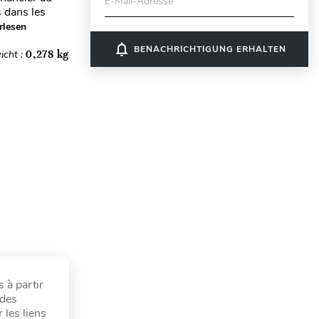
E-Mail-Adresse
 dans les
rlesen
notifications_none
BENACHRICHTIGUNG ERHALTEN
icht :
0,278 kg
 à partir
 des
 les liens