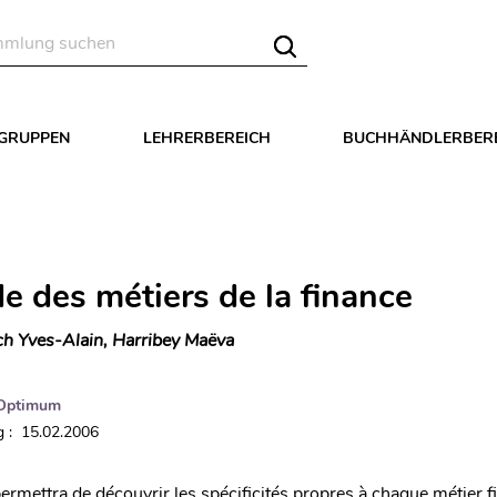
LGRUPPEN
LEHRERBEREICH
BUCHHÄNDLERBER
e des métiers de la finance
h Yves-Alain, Harribey Maëva
Optimum
 : 15.02.2006
ermettra de découvrir les spécificités propres à chaque métier f