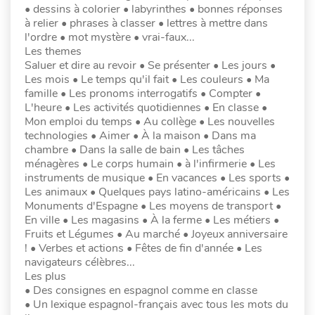
• dessins à colorier • labyrinthes • bonnes réponses
à relier • phrases à classer • lettres à mettre dans
l'ordre • mot mystère • vrai-faux...
Les themes
Saluer et dire au revoir • Se présenter • Les jours •
Les mois • Le temps qu'il fait • Les couleurs • Ma
famille • Les pronoms interrogatifs • Compter •
L'heure • Les activités quotidiennes • En classe •
Mon emploi du temps • Au collège • Les nouvelles
technologies • Aimer • À la maison • Dans ma
chambre • Dans la salle de bain • Les tâches
ménagères • Le corps humain • à l'infirmerie • Les
instruments de musique • En vacances • Les sports •
Les animaux • Quelques pays latino-américains • Les
Monuments d'Espagne • Les moyens de transport •
En ville • Les magasins • À la ferme • Les métiers •
Fruits et Légumes • Au marché • Joyeux anniversaire
! • Verbes et actions • Fêtes de fin d'année • Les
navigateurs célèbres...
Les plus
• Des consignes en espagnol comme en classe
• Un lexique espagnol-français avec tous les mots du