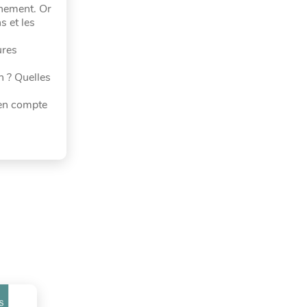
gnement. Or
s et les
ures
on ? Quelles
 en compte