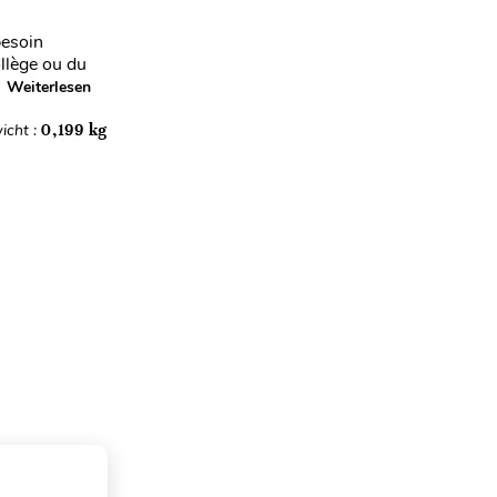
besoin
ollège ou du
.
Weiterlesen
icht :
0,199 kg