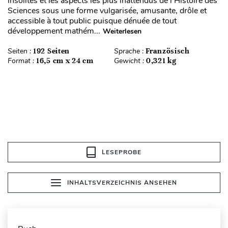
insolites et les aspects les plus inattendus de l’Histoire des
Sciences sous une forme vulgarisée, amusante, drôle et
accessible à tout public puisque dénuée de tout
développement mathém...
Weiterlesen
Seiten :
192 Seiten
Sprache :
Französisch
Format :
16,5 cm x 24 cm
Gewicht :
0,321 kg
LESEPROBE
INHALTSVERZEICHNIS ANSEHEN