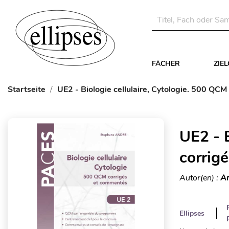
FÄCHER
ZIE
Startseite
UE2 - Biologie cellulaire, Cytologie. 500 QC
UE2 - B
corrig
Autor(en) :
An
Ellipses