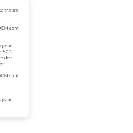
 concours
 QCM sont
s pour
se 500
ée des
en
 QCM sont
s pour