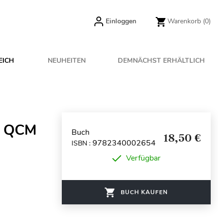
Einloggen
Warenkorb
(0)
EICH
NEUHEITEN
DEMNÄCHST ERHÄLTLICH
00 QCM
Buch
18,50 €
9782340002654
ISBN :
Verfügbar
BUCH KAUFEN