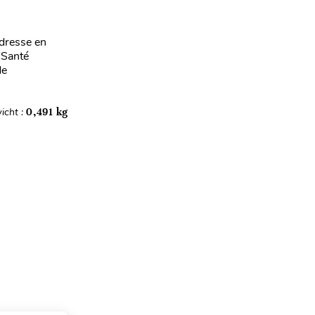
adresse en
 Santé
de
icht :
0,491 kg