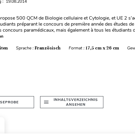
 : 19.08.2014
ropose 500 QCM de Biologie cellulaire et Cytologie, et UE 2 s’
étudiants préparant le concours de première année des études de
s concours paramédicaux, mais également à tous les étudiants 
en
iten
Sprache :
Französisch
Format :
17,5 cm x 26 cm
Gew
INHALTSVERZEICHNIS
ESEPROBE
ANSEHEN