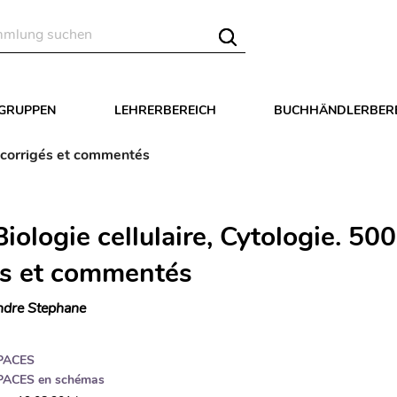
LGRUPPEN
LEHRERBEREICH
BUCHHÄNDLERBER
M corrigés et commentés
iologie cellulaire, Cytologie. 5
és et commentés
dre Stephane
PACES
PACES en schémas