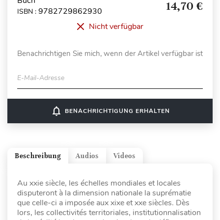
Buch
14,70 €
9782729862930
ISBN :
Nicht verfügbar
Benachrichtigen Sie mich, wenn der Artikel verfügbar ist
E-Mail-Adresse
notifications_none
BENACHRICHTIGUNG ERHALTEN
Beschreibung
Audios
Videos
Au xxie siècle, les échelles mondiales et locales
disputeront à la dimension nationale la suprématie
que celle-ci a imposée aux xixe et xxe siècles. Dès
lors, les collectivités territoriales, institutionnalisation