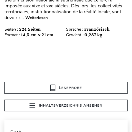
à la dimension nationale la suprématie que celle-ci a
imposée aux xixe et xxe siècles. Dès lors, les collectivités
territoriales, institutionnalisation de la réalité locale, vont
devoir r...
Weiterlesen
Seiten :
224 Seiten
Sprache :
Französisch
Format :
14,5 cm x 21 cm
Gewicht :
0,287 kg
LESEPROBE
INHALTSVERZEICHNIS ANSEHEN