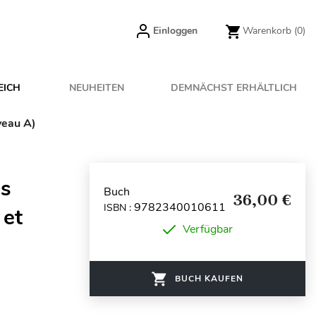
Einloggen
Warenkorb
(0)
EICH
NEUHEITEN
DEMNÄCHST ERHÄLTLICH
veau A)
es
Buch
36,00 €
9782340010611
ISBN :
 et
Verfügbar
BUCH KAUFEN