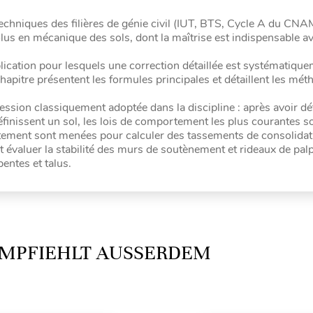
chniques des filières de génie civil (IUT, BTS, Cycle A du CNAM)
lus en mécanique des sols, dont la maîtrise est indispensable a
plication pour lesquels une correction détaillée est systématiqu
apitre présentent les formules principales et détaillent les mét
ression classiquement adoptée dans la discipline : après avoir dét
inissent un sol, les lois de comportement les plus courantes s
rtement sont menées pour calculer des tassements de consolidat
 évaluer la stabilité des murs de soutènement et rideaux de pal
pentes et talus.
MPFIEHLT AUSSERDEM