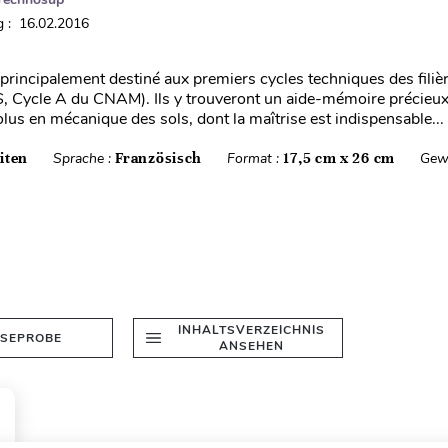
 : 16.02.2016
 principalement destiné aux premiers cycles techniques des filiè
TS, Cycle A du CNAM). Ils y trouveront un aide-mémoire précieux
olus en mécanique des sols, dont la maîtrise est indispensable...
iten
Sprache :
Französisch
Format :
17,5 cm x 26 cm
Gew
INHALTSVERZEICHNIS
ESEPROBE
ANSEHEN