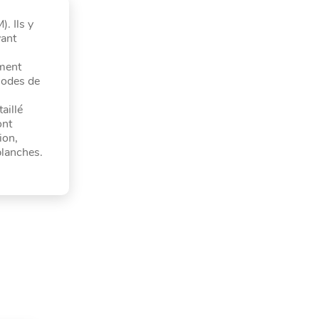
. Ils y
vant
ement
hodes de
aillé
ont
ion,
planches.