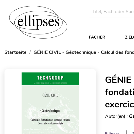
FÄCHER
ZIE
Startseite
GÉNIE CIVIL - Géotechnique - Calcul des fonda
GÉNIE 
fondati
exerci
Autor(en) :
Ge
Ellipses