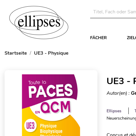
FÄCHER
ZIE
Startseite
UE3 - Physique
UE3 - 
Autor(en) :
Ge
Ellipses
Neuerscheinung
Conçus et dév