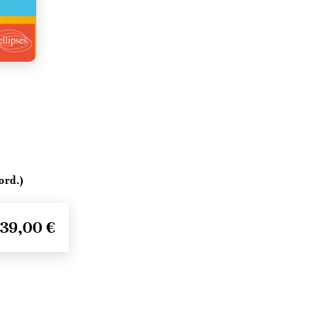
ord.)
39,00 €