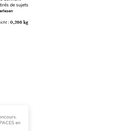
irés de sujets
erlesen
icht :
0,266 kg
concours.
la PACES en