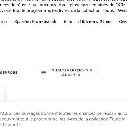
ances de réussir au concours. Avec plusieurs centaines de QCM t
ouvrant tout le programme, les livres de la collection Toute...
Weit
iten
Sprache :
Französisch
Format :
16,5 cm x 24 cm
Gew
INHALTSVERZEICHNIS
ESEPROBE
ANSEHEN
 PACES, ces ouvrages donnent toutes les chances de réussir au 
t couvrant tout le programme, les livres de la collection Toute 
le jour J !