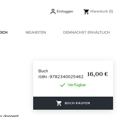
Einloggen
Warenkorb
(0)
EICH
NEUHEITEN
DEMNÄCHST ERHÄLTLICH
Buch
16,00 €
9782340025462
ISBN :
Verfügbar
BUCH KAUFEN
es donnent