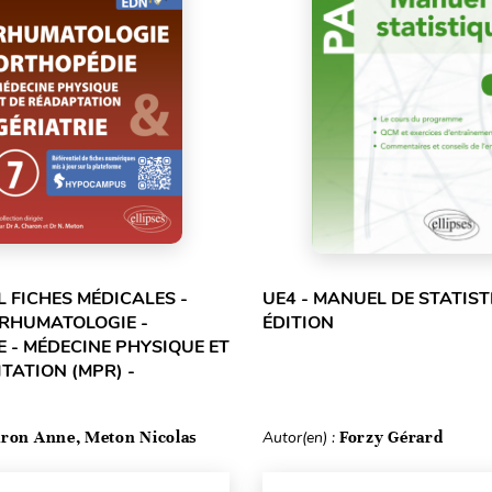
L FICHES MÉDICALES -
UE4 - MANUEL DE STATIST
 RHUMATOLOGIE -
ÉDITION
 - MÉDECINE PHYSIQUE ET
TATION (MPR) -
ron Anne, Meton Nicolas
Autor(en) :
Forzy Gérard