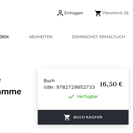
Einloggen
Warenkorb
(0)
EICH
NEUHEITEN
DEMNÄCHST ERHÄLTLICH
e
Buch
16,50 €
9782729852733
ISBN :
ramme
Verfügbar
BUCH KAUFEN