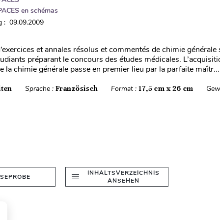
PACES en schémas
 : 09.09.2009
’exercices et annales résolus et commentés de chimie générale 
étudiants préparant le concours des études médicales. L’acquisit
la chimie générale passe en premier lieu par la parfaite maîtr...
iten
Sprache :
Französisch
Format :
17,5 cm x 26 cm
Gew
INHALTSVERZEICHNIS
ESEPROBE
ANSEHEN