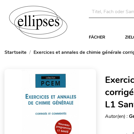
FÄCHER
ZIE
Startseite
Exercices et annales de chimie générale co
Exerci
corrig
L1 San
Autor(en) :
Gé