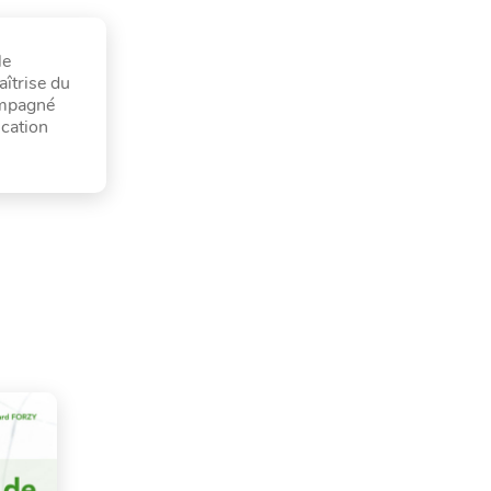
le
aîtrise du
ompagné
ication