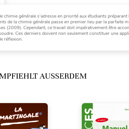
 chimie générale s’adresse en priorité aux étudiants préparant 
s de la chimie générale passe en premier lieu par la parfaite m
ses (2009). Cependant, ce travail doit impérativement être acc
soudre. Ces derniers doivent non seulement constituer une appl
e réflexion.
MPFIEHLT AUSSERDEM