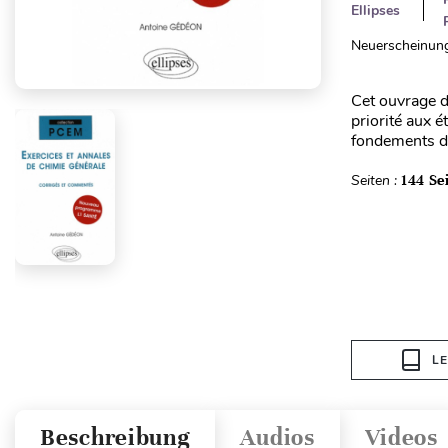
Ellipses
Neuerscheinung
Cet ouvrage d
priorité aux 
fondements de 
Seiten :
144 Se
L
Beschreibung
Audios
Videos