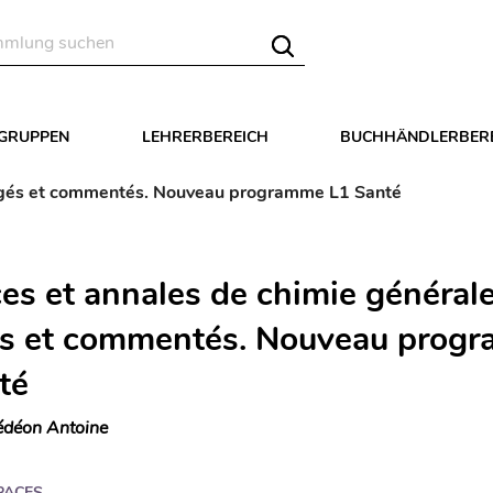
LGRUPPEN
LEHRERBEREICH
BUCHHÄNDLERBER
rrigés et commentés. Nouveau programme L1 Santé
ces et annales de chimie général
és et commentés. Nouveau prog
té
déon Antoine
PACES