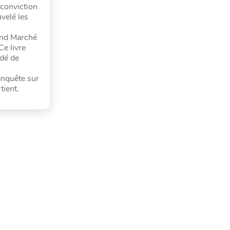
 conviction
velé les
rand Marché
Ce livre
rdé de
enquête sur
tient.