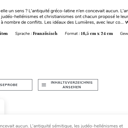
-elle un sens ? L’antiquité gréco-latine n’en concevait aucun. L’an
s judéo-hellénismes et christianismes ont chacun proposé le leur
 à nombre de conflits. Les idéaux des Lumières, avec leur co...
W
iten
Sprache :
Französisch
Format :
16,5 cm x 24 cm
Gew
INHALTSVERZEICHNIS
ESEPROBE
ANSEHEN
concevait aucun. L’antiquité sémitique, les judéo-hellénismes et