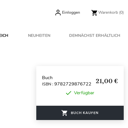
Einloggen
Warenkorb
(0)
EICH
NEUHEITEN
DEMNÄCHST ERHÄLTLICH
Buch
21,00 €
9782729876722
ISBN :
Verfügbar
BUCH KAUFEN