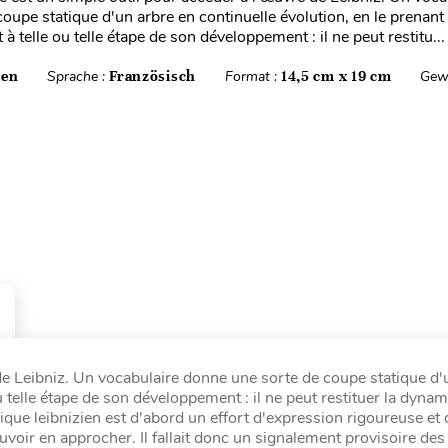
coupe statique d'un arbre en continuelle évolution, en le prenant
 à telle ou telle étape de son développement : il ne peut restitu...
ten
Sprache :
Französisch
Format :
14,5 cm x 19 cm
Gew
de Leibniz. Un vocabulaire donne une sorte de coupe statique d'
ou telle étape de son développement : il ne peut restituer la dyna
phique leibnizien est d'abord un effort d'expression rigoureuse et 
pouvoir en approcher. Il fallait donc un signalement provisoire de