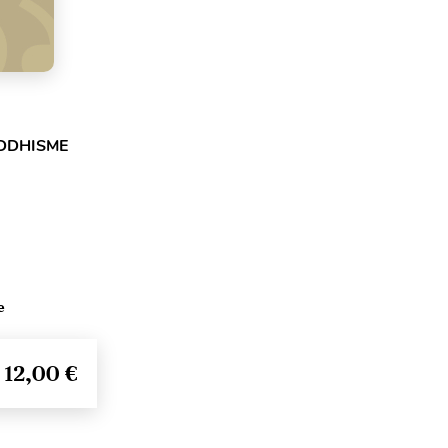
DDHISME
e
12,00 €