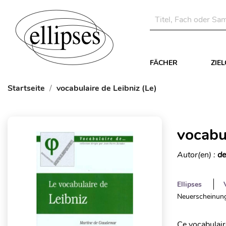
FÄCHER
ZIE
Startseite
vocabulaire de Leibniz (Le)
vocabul
Autor(en) :
de
Ellipses
Neuerscheinung
Ce vocabulair