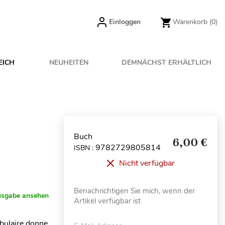
Einloggen
Warenkorb
(0)
EICH
NEUHEITEN
DEMNÄCHST ERHÄLTLICH
Buch
6,00 €
9782729805814
ISBN :
Nicht verfügbar
Benachrichtigen Sie mich, wenn der
usgabe ansehen
Artikel verfügbar ist
abulaire donne