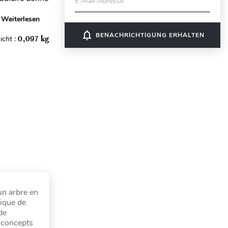
E-Mail-Adresse
Weiterlesen
notifications_none
BENACHRICHTIGUNG ERHALTEN
icht :
0,097 kg
un arbre en
mique de
de
s concepts