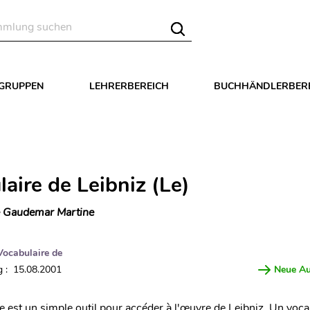
LGRUPPEN
LEHRERBEREICH
BUCHHÄNDLERBER
aire de Leibniz (Le)
 Gaudemar Martine
Vocabulaire de
 : 15.08.2001
Neue A
e est un simple outil pour accéder à l'œuvre de Leibniz. Un voc