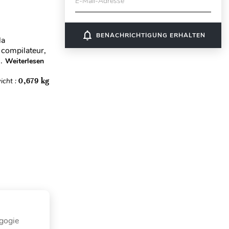
E-Mail-Adresse
notifications_none
BENACHRICHTIGUNG ERHALTEN
la
 compilateur,
.
Weiterlesen
icht :
0,679 kg
agogie