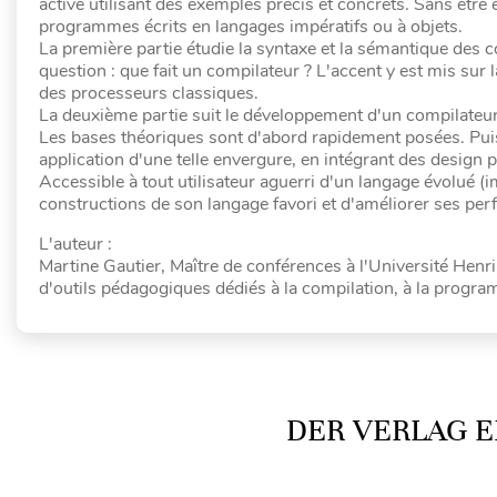
active utilisant des exemples précis et concrets. Sans être
programmes écrits en langages impératifs ou à objets.
La première partie étudie la syntaxe et la sémantique des
question : que fait un compilateur ? L'accent y est mis sur
des processeurs classiques.
La deuxième partie suit le développement d'un compilateur
Les bases théoriques sont d'abord rapidement posées. Puis
application d'une telle envergure, en intégrant des design p
Accessible à tout utilisateur aguerri d'un langage évolué (im
constructions de son langage favori et d'améliorer ses p
L'auteur :
Martine Gautier, Maître de conférences à l'Université Hen
d'outils pédagogiques dédiés à la compilation, à la program
DER VERLAG E