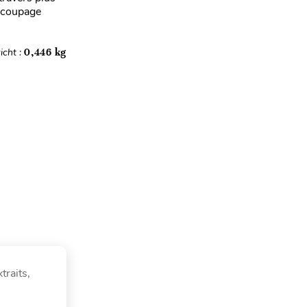
découpage
icht :
0,446 kg
traits,