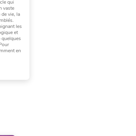
cle qui
n vaste
de vie, la
emblés.
oignant les
ogique et
e quelques
 Pour
comment en