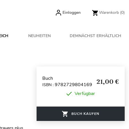
Einloggen
Warenkorb
(0)
EICH
NEUHEITEN
DEMNÄCHST ERHÄLTLICH
Buch
21,00 €
9782729804169
ISBN :
Verfügbar
BUCH KAUFEN
 travers plus