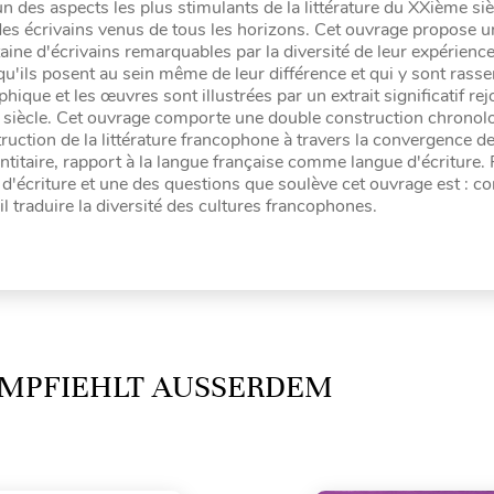
'un des aspects les plus stimulants de la littérature du XXième siè
 des écrivains venus de tous les horizons. Cet ouvrage propose u
ine d'écrivains remarquables par la diversité de leur expérience 
 qu'ils posent au sein même de leur différence et qui y sont rass
ue et les œuvres sont illustrées par un extrait significatif rej
XX siècle. Cet ouvrage comporte une double construction chronol
ruction de la littérature francophone à travers la convergence d
entitaire, rapport à la langue française comme langue d'écriture.
ue d'écriture et une des questions que soulève cet ouvrage est : 
-il traduire la diversité des cultures francophones.
MPFIEHLT AUSSERDEM