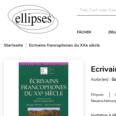
FÄCHER
ZIE
Startseite
Ecrivains francophones du XXe siècle
Ecriva
Autor(en) :
Ga
Ellipses
Neuerscheinung
Invitation à d