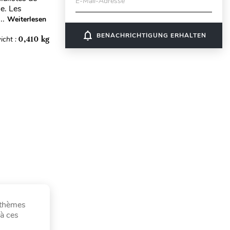
E-Mail-Adresse
e. Les
..
Weiterlesen
notifications_none
BENACHRICHTIGUNG ERHALTEN
icht :
0,410 kg
x thèmes
 à ces