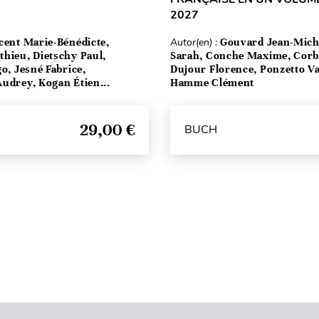
2027
cent Marie-Bénédicte,
Autor(en) :
Gouvard Jean-Mich
hieu, Dietschy Paul,
Sarah, Conche Maxime, Corbe
go, Jesné Fabrice,
Dujour Florence, Ponzetto Va
udrey, Kogan Étien...
Hamme Clément
29,00 €
BUCH
Seitenanfang