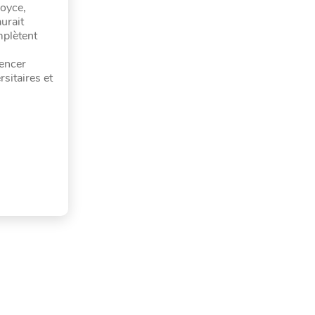
Joyce,
urait
mplètent
mencer
sitaires et