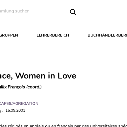
LGRUPPEN
LEHRERBEREICH
BUCHHÄNDLERBER
ce, Women in Love
llix François (coord.)
CAPES/AGREGATION
 : 15.09.2001
cles rédigés en anglais ou en français par des universitaires spéc