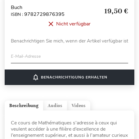
Buch
19,50 €
9782729876395
ISBN :
Nicht verfügbar
Benachrichtigen Sie mich, wenn der Artikel verfügbar ist
E-Mail-Adresse
notifications_none
BENACHRICHTIGUNG ERHALTEN
Beschreibung
Audios
Videos
Ce cours de Mathématiques s’adresse à ceux qui
veulent accéder à une filière d’excellence de
l’enseignement supérieur, et aussi à l’amateur curieux