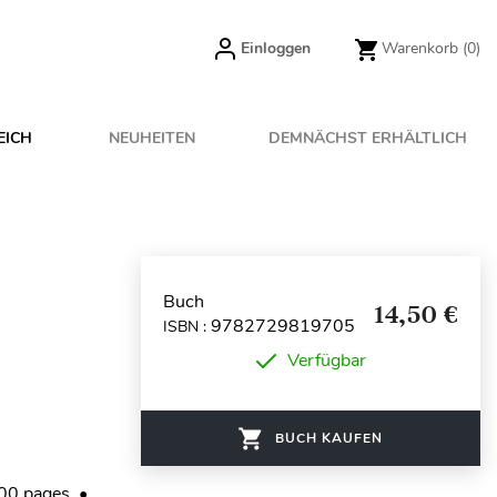
Einloggen
Warenkorb
(0)
EICH
NEUHEITEN
DEMNÄCHST ERHÄLTLICH
Buch
14,50 €
9782729819705
ISBN :
Verfügbar
BUCH KAUFEN
100 pages. •