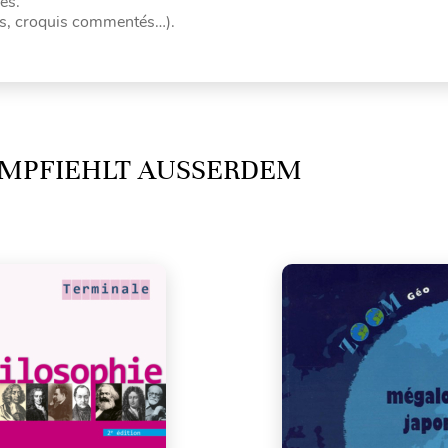
es.
ies, croquis commentés…).
MPFIEHLT AUSSERDEM