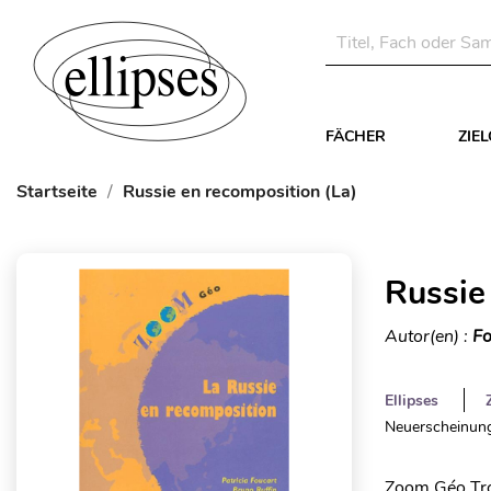
FÄCHER
ZIE
Startseite
Russie en recomposition (La)
Russie
Autor(en) :
Fo
Ellipses
Neuerscheinung
Zoom Géo Troi