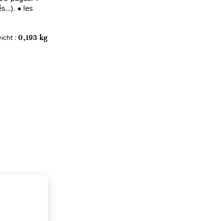
s…). • les
icht :
0,193 kg