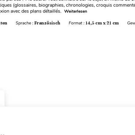
atiques (glossaires, biographies, chronologies, croquis commenté
exion avec des plans détaillés.
Weiterlesen
iten
Sprache :
Französisch
Format :
14,5 cm x 21 cm
Gew