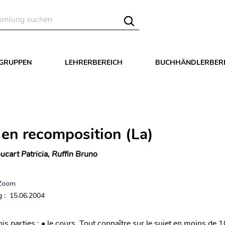
LGRUPPEN
LEHRERBEREICH
BUCHHÄNDLERBER
 en recomposition (La)
ucart Patricia, Ruffin Bruno
Zoom
 : 15.06.2004
s parties : • le cours. Tout connaître sur le sujet en moins de 