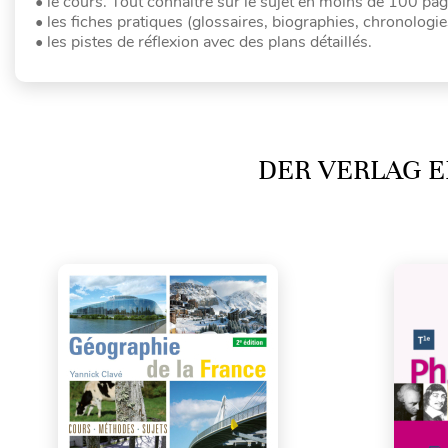
• le cours. Tout connaître sur le sujet en moins de 100 pag
• les fiches pratiques (glossaires, biographies, chronolog
• les pistes de réflexion avec des plans détaillés.
DER VERLAG E