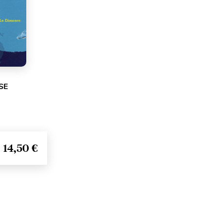
SE
14,50 €