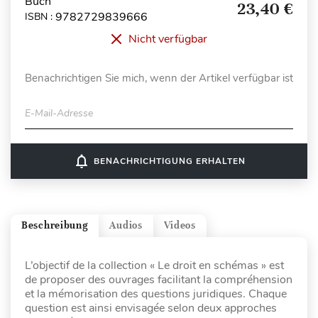
Buch
23,40 €
9782729839666
ISBN :
Nicht verfügbar
Benachrichtigen Sie mich, wenn der Artikel verfügbar ist
E-Mail-Adresse
notifications_none
BENACHRICHTIGUNG ERHALTEN
Beschreibung
Audios
Videos
L’objectif de la collection « Le droit en schémas » est
de proposer des ouvrages facilitant la compréhension
et la mémorisation des questions juridiques. Chaque
question est ainsi envisagée selon deux approches