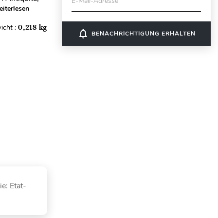
E-Mail-Adresse
iterlesen
icht :
0,218 kg
notifications_none
BENACHRICHTIGUNG ERHALTEN
ie: Etat-