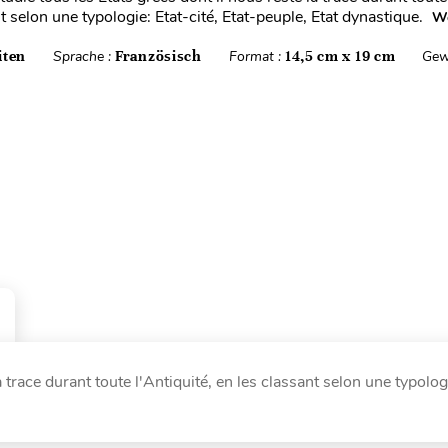
t selon une typologie: Etat-cité, Etat-peuple, Etat dynastique.
We
iten
Sprache :
Französisch
Format :
14,5 cm x 19 cm
Gew
 trace durant toute l'Antiquité, en les classant selon une typolog