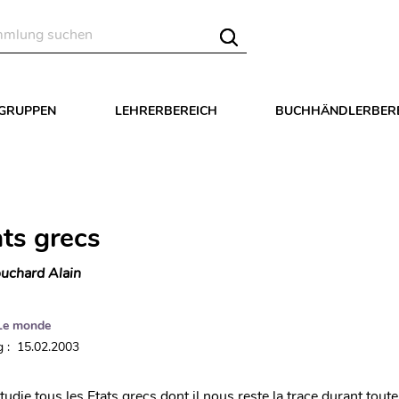
LGRUPPEN
LEHRERBEREICH
BUCHHÄNDLERBER
ats grecs
uchard Alain
Le monde
 : 15.02.2003
udie tous les Etats grecs dont il nous reste la trace durant toute 