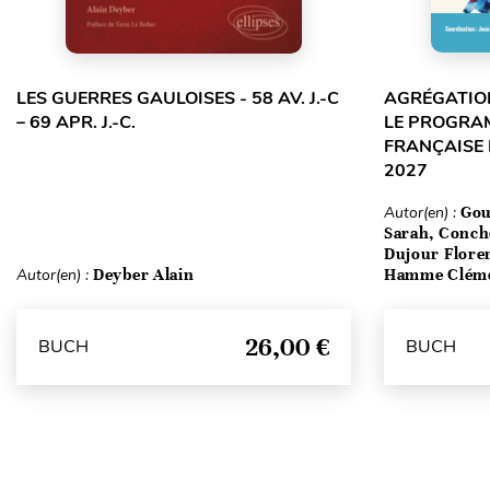
LES GUERRES GAULOISES - 58 AV. J.-C
AGRÉGATION
– 69 APR. J.-C.
LE PROGRA
FRANÇAISE 
2027
Autor(en) :
Gou
Sarah, Conch
Dujour Floren
Autor(en) :
Deyber Alain
Hamme Clém
26,00 €
BUCH
BUCH